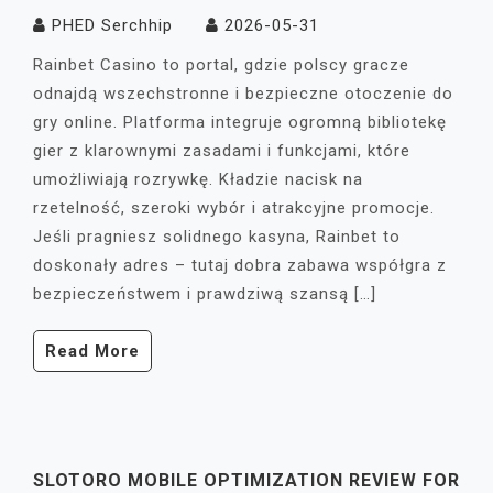
PHED Serchhip
2026-05-31
Rainbet Casino to portal, gdzie polscy gracze
odnajdą wszechstronne i bezpieczne otoczenie do
gry online. Platforma integruje ogromną bibliotekę
gier z klarownymi zasadami i funkcjami, które
umożliwiają rozrywkę. Kładzie nacisk na
rzetelność, szeroki wybór i atrakcyjne promocje.
Jeśli pragniesz solidnego kasyna, Rainbet to
doskonały adres – tutaj dobra zabawa współgra z
bezpieczeństwem i prawdziwą szansą […]
Read More
SLOTORO MOBILE OPTIMIZATION REVIEW FOR