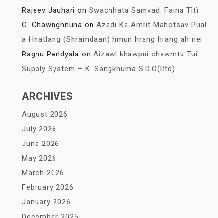
Rajeev Jauhari
on
Swachhata Samvad: Faina Tìtï
C. Chawnghnuna
on
Azadi Ka Amrit Mahotsav Pual
a Hnatlang (Shramdaan) hmun hrang hrang ah nei
Raghu Pendyala
on
Aizawl khawpui chawmtu Tui
Supply System – K. Sangkhuma S.D.O(Rtd)
ARCHIVES
August 2026
July 2026
June 2026
May 2026
March 2026
February 2026
January 2026
December 2025