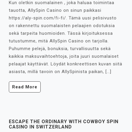
Kun oletkin suomalainen , joka haluaa toimintaa
tauotta, AllySpin Casino on sinun paikkasi
https://aly-spin.com/fi-fi/. Tämä uusi pelisivusto
on rakennettu suomalaisten pelaajien odotuksia
sekä tarpeita huomioiden. Tässä kirjoituksessa
tutustumme, mitä AllySpin Casino on tarjolla.
Puhumme pelejä, bonuksia, turvallisuutta sekä
kaikkia maksuvaihtoehtoja, joita juuri suomalaiset
pelaajat käyttävät. Löydät konkreettisen kuvan siitä
asiasta, millä tavoin on AllySpinista paikan, […]
Read More
ESCAPE THE ORDINARY WITH COWBOY SPIN
CASINO IN SWITZERLAND