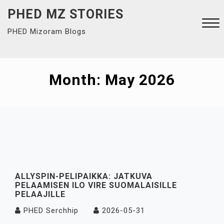
Skip
PHED MZ STORIES
to
PHED Mizoram Blogs
content
Close
Menu
Month:
May 2026
ALLYSPIN-PELIPAIKKA: JATKUVA
PELAAMISEN ILO VIRE SUOMALAISILLE
PELAAJILLE
PHED Serchhip
2026-05-31