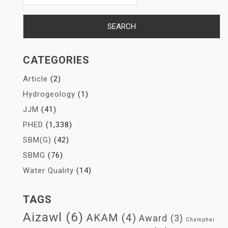
CATEGORIES
Article
(2)
Hydrogeology
(1)
JJM
(41)
PHED
(1,338)
SBM(G)
(42)
SBMG
(76)
Water Quality
(14)
TAGS
Aizawl
(6)
AKAM
(4)
Award
(3)
Champhai