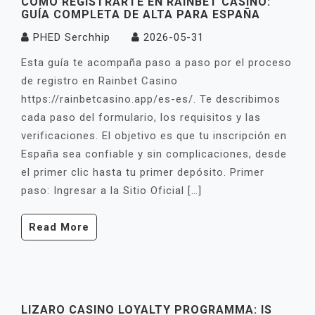
CÓMO REGISTRARTE EN RAINBET CASINO:
GUÍA COMPLETA DE ALTA PARA ESPAÑA
PHED Serchhip
2026-05-31
Esta guía te acompaña paso a paso por el proceso
de registro en Rainbet Casino
https://rainbetcasino.app/es-es/. Te describimos
cada paso del formulario, los requisitos y las
verificaciones. El objetivo es que tu inscripción en
España sea confiable y sin complicaciones, desde
el primer clic hasta tu primer depósito. Primer
paso: Ingresar a la Sitio Oficial […]
Read More
LIZARO CASINO LOYALTY PROGRAMMA: IS