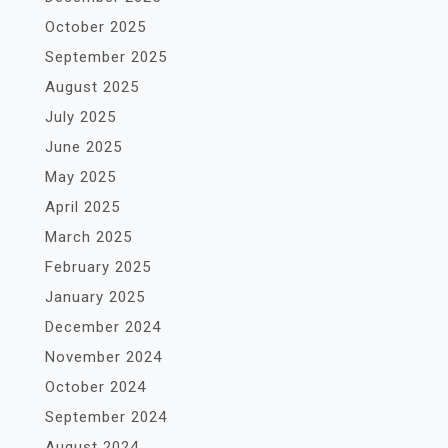
October 2025
September 2025
August 2025
July 2025
June 2025
May 2025
April 2025
March 2025
February 2025
January 2025
December 2024
November 2024
October 2024
September 2024
August 2024