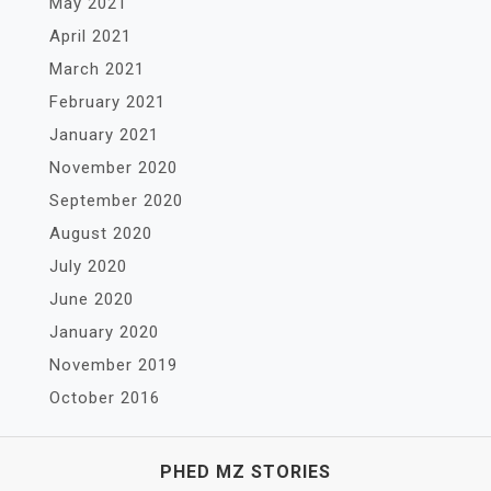
May 2021
April 2021
March 2021
February 2021
January 2021
November 2020
September 2020
August 2020
July 2020
June 2020
January 2020
November 2019
October 2016
PHED MZ STORIES