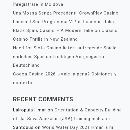
Înregistrare în Moldova
Una Mossa Senza Precedenti: CrownPlay Casino
Lancia il Suo Programma VIP di Lusso in Italia
Blaze Spins Casino – A Modern Take on Classic
Casino Thrills in New Zealand
Need for Slots Casino liefert aufregende Spiele,
ehrliches Spiel und richtigen Vergnügen in
Deutschland
Cocoa Casino 2026: ¿Vale la pena? Opiniones y
contexto
RECENT COMMENTS
Lalropuia Hmar
on
Orientation & Capacity Building
of Jal Seva Aankalan (JSA) training neih a ni
Santobus
on
World Water Day 2021 Hman a ni