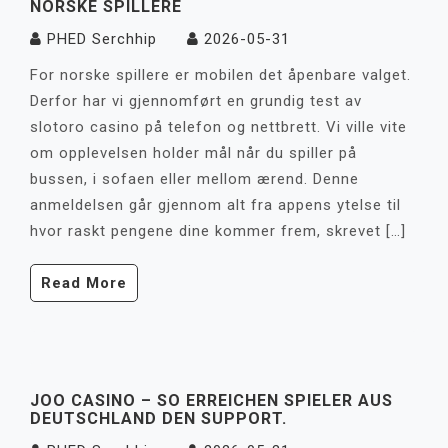
NORSKE SPILLERE
PHED Serchhip
2026-05-31
For norske spillere er mobilen det åpenbare valget.
Derfor har vi gjennomført en grundig test av
slotoro casino på telefon og nettbrett. Vi ville vite
om opplevelsen holder mål når du spiller på
bussen, i sofaen eller mellom ærend. Denne
anmeldelsen går gjennom alt fra appens ytelse til
hvor raskt pengene dine kommer frem, skrevet […]
Read More
JOO CASINO – SO ERREICHEN SPIELER AUS
DEUTSCHLAND DEN SUPPORT.